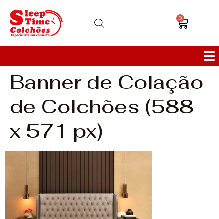
0
Banner de Colação
Colchões
de Colchões (588
Bases
x 571 px)
Sofás
Cabeceiras
Poltronas