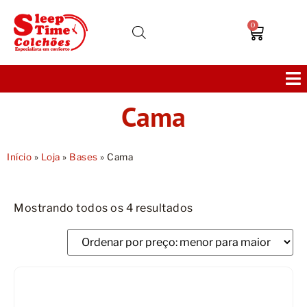
0
Cama
Colchões
Bases
Início
»
Loja
»
Bases
»
Cama
Sofás
Mostrando todos os 4 resultados
Cabeceiras
Poltronas