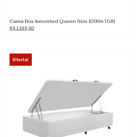
Cama Box Innverted Queen Size (099×158)
R$
1.199,00
Oferta!