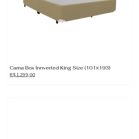
Cama Box Innverted King Size (101×193)
R$
1.299,00