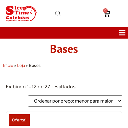
0
Bases
Colchões
Bases
Início
»
Loja
»
Bases
Sofás
Exibindo 1–12 de 27 resultados
Cabeceiras
Poltronas
Oferta!