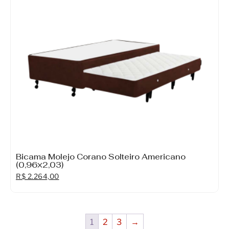
Bicama Molejo Corano Solteiro Americano
(0,96×2,03)
R$
2.264,00
1
2
3
→