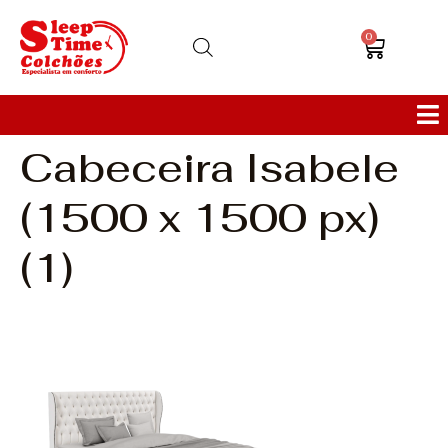
0
Cabeceira Isabele
Colchões
(1500 x 1500 px)
Bases
(1)
Sofás
Cabeceiras
Poltronas