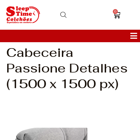
0
Cabeceira
Colchões
Passione Detalhes
Bases
(1500 x 1500 px)
Sofás
Cabeceiras
Poltronas