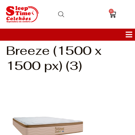
0
Breeze (1500 x
Colchões
1500 px) (3)
Bases
Sofás
Cabeceiras
Poltronas