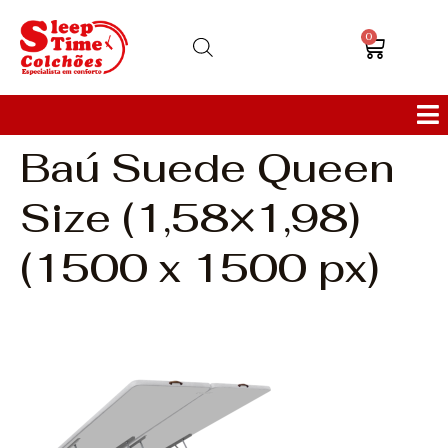
0
Baú Suede Queen
Colchões
Size (1,58×1,98)
Bases
(1500 x 1500 px)
Sofás
Cabeceiras
Poltronas