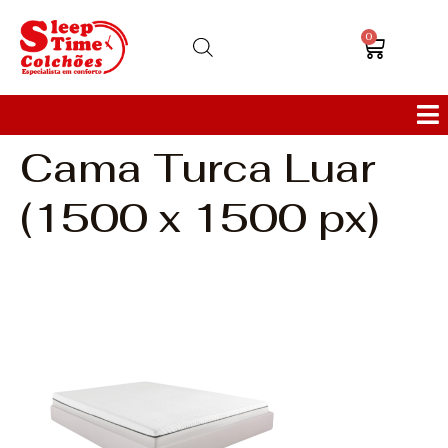
0
Cama Turca Luar
Colchões
(1500 x 1500 px)
Bases
Sofás
Cabeceiras
Poltronas