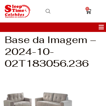
0
Base da Imagem –
Colchões
2024-10-
Bases
02T183056.236
Sofás
Cabeceiras
Poltronas