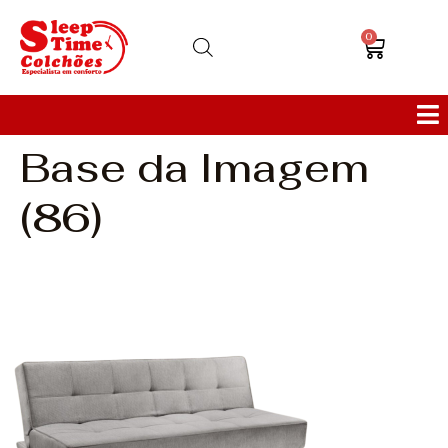
0
Base da Imagem
Colchões
(86)
Bases
Sofás
Cabeceiras
Poltronas