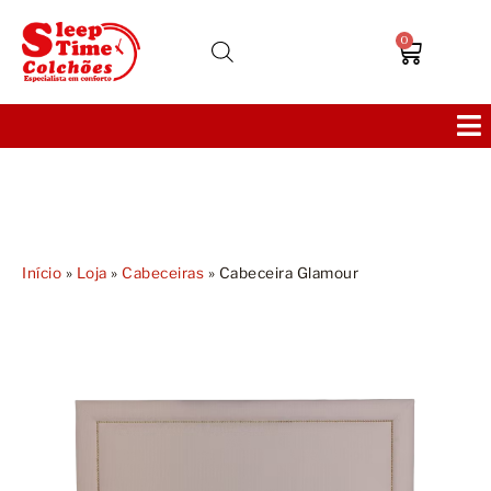
0
Colchões
Bases
Início
»
Loja
»
Cabeceiras
»
Cabeceira Glamour
Sofás
Cabeceiras
Poltronas