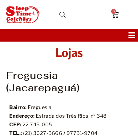
0
Lojas
Colchões
Bases
Freguesia
(Jacarepaguá)
Sofás
Cabeceiras
Bairro:
Freguesia
Endereço:
Estrada dos Três Rios, nº 348
Poltronas
CEP:
22.745-005
TEL.:
(21)
3627-5666
/
97751-9704