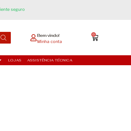
ente seguro​
0
Bem vindo!
Minha conta
LOJAS
ASSISTÊNCIA TÉCNICA