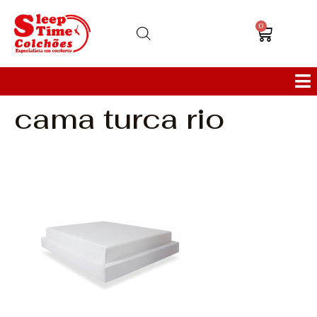
0
cama turca rio
Colchões
Bases
Sofás
Cabeceiras
Poltronas