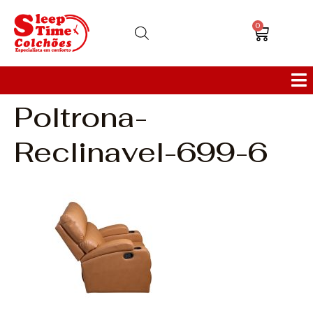
0
Poltrona-
Colchões
Reclinavel-699-6
Bases
Sofás
Cabeceiras
Poltronas