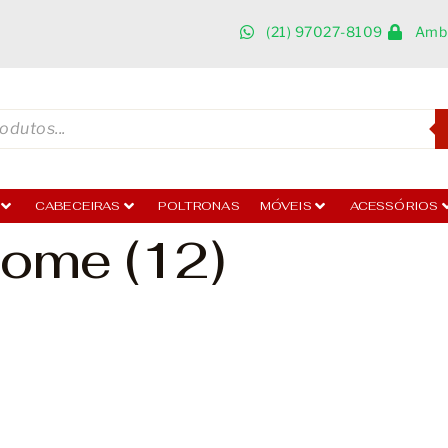
(21) 97027-8109
Ambi
CABECEIRAS
POLTRONAS
MÓVEIS
ACESSÓRIOS
ome (12)