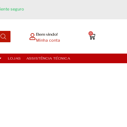
ente seguro​
0
Bem vindo!
Minha conta
LOJAS
ASSISTÊNCIA TÉCNICA