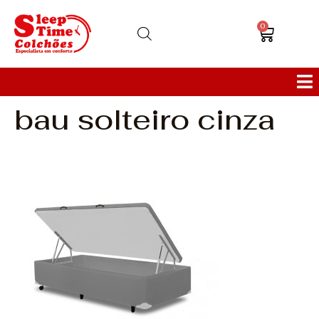
0
bau solteiro cinza
Colchões
Bases
Sofás
Cabeceiras
Poltronas