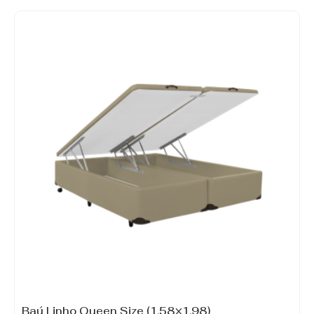
Baú Linho Queen Size (1,58×1,98)