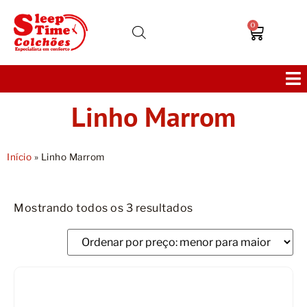
0
Linho Marrom
Colchões
Bases
Início
»
Linho Marrom
Sofás
Mostrando todos os 3 resultados
Cabeceiras
Poltronas