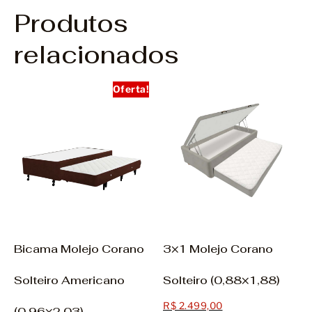
Produtos
relacionados
Oferta!
Bicama Molejo Corano
3×1 Molejo Corano
Solteiro Americano
Solteiro (0,88×1,88)
R$
2.499,00
(0,96×2,03)