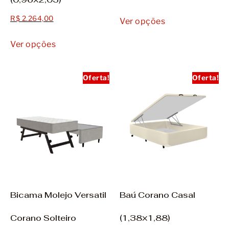
R$
2.264,00
Ver opções
Ver opções
Oferta!
Oferta!
Bicama Molejo Versatil
Baú Corano Casal
Corano Solteiro
(1,38×1,88)