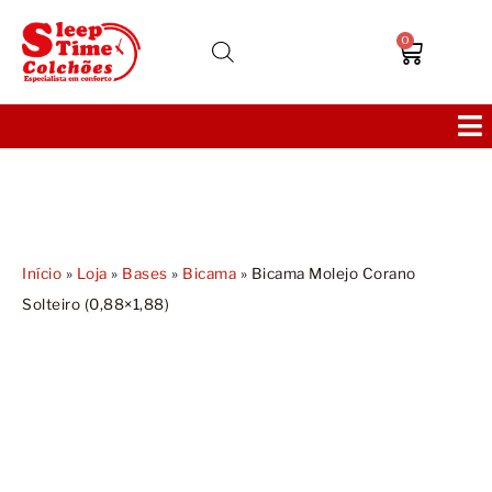
0
Colchões
Bases
Início
»
Loja
»
Bases
»
Bicama
»
Bicama Molejo Corano
Solteiro (0,88×1,88)
Sofás
Cabeceiras
Poltronas