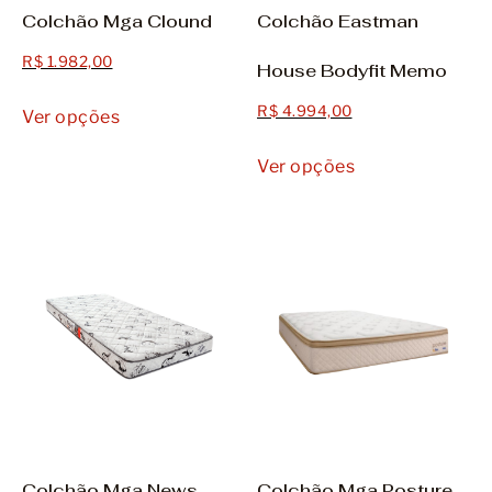
Colchão Mga Clound
Colchão Eastman
R$
1.982,00
House Bodyfit Memo
R$
4.994,00
Ver opções
Ver opções
Colchão Mga News
Colchão Mga Posture