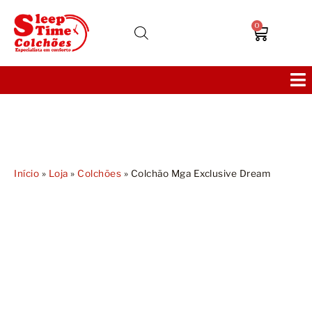
0
Colchões
Bases
Início
»
Loja
»
Colchões
»
Colchão Mga Exclusive Dream
Sofás
Cabeceiras
Poltronas