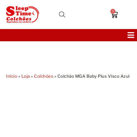
0
Colchões
Bases
Início
»
Loja
»
Colchões
»
Colchão MGA Baby Plus Visco Azul
Sofás
Cabeceiras
Poltronas