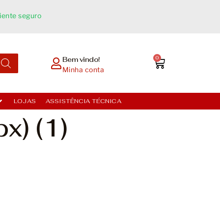
ente seguro​
0
Bem vindo!
Minha conta
LOJAS
ASSISTÊNCIA TÉCNICA
x) (1)