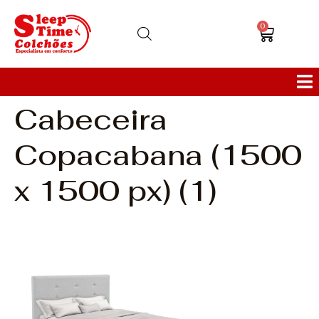
0
Cabeceira
Colchões
Copacabana (1500
Bases
x 1500 px) (1)
Sofás
Cabeceiras
Poltronas