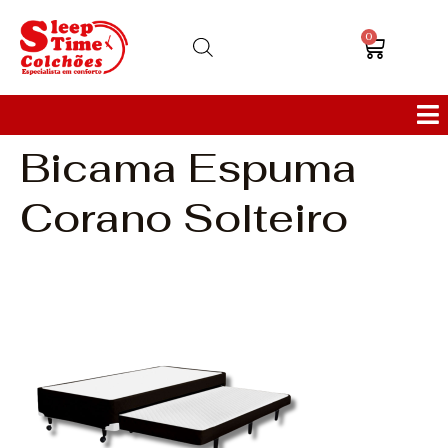
0
Bicama Espuma
Colchões
Corano Solteiro
Bases
Sofás
Cabeceiras
Poltronas