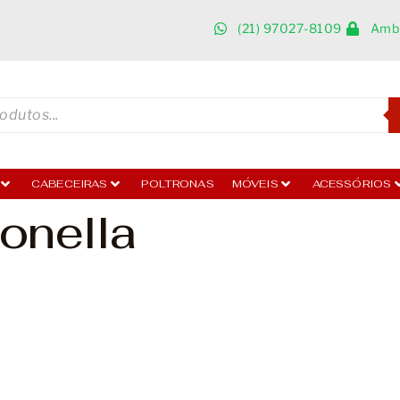
(21) 97027-8109
Ambi
CABECEIRAS
POLTRONAS
MÓVEIS
ACESSÓRIOS
onella