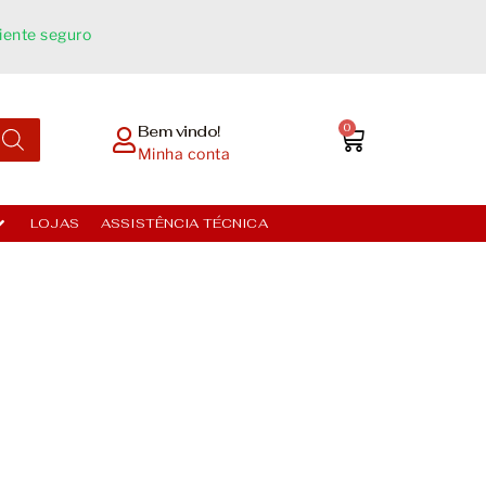
ente seguro​
0
Bem vindo!
Minha conta
LOJAS
ASSISTÊNCIA TÉCNICA