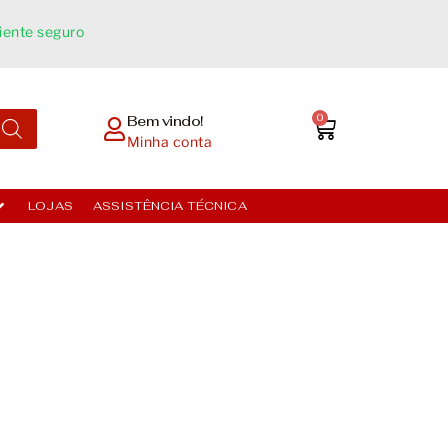
ente seguro​
0
Bem vindo!
Minha conta
LOJAS
ASSISTÊNCIA TÉCNICA